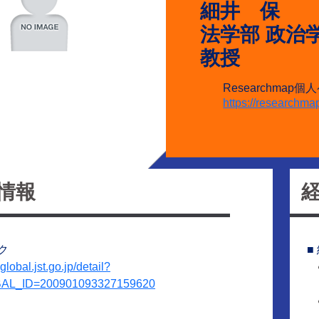
細井 保
法学部 政治
教授
Researchmap
https://researchm
情報
ク
■
jglobal.jst.go.jp/detail?
AL_ID=200901093327159620