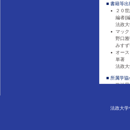
■ 書籍等
２
編者(
法政大学
マ
野口雅
みすず書
オ
単著
法政大学
■ 所属学協
法政大学