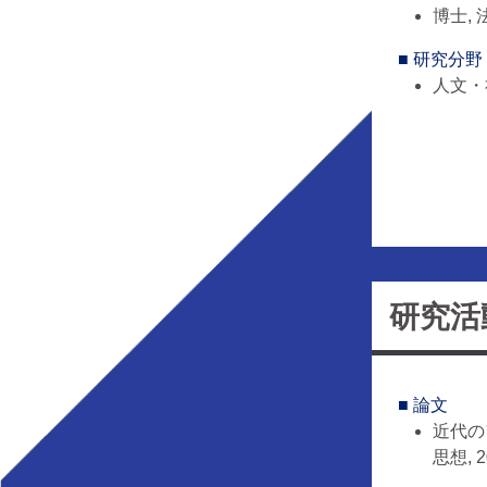
博士,
■ 研究分野
人文・
研究活
■ 論文
近
思想, 