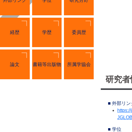
外部リンク
学位
研究分野
経歴
学歴
委員歴
論文
書籍等出版物
所属学協会
研究者
■ 外部リン
https://
JGLOB
■ 学位