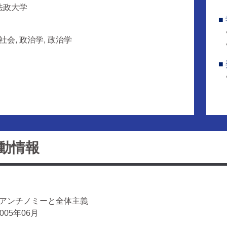
 法政大学
■
社会, 政治学, 政治学
■
動情報
代のアンチノミーと全体主義
2005年06月