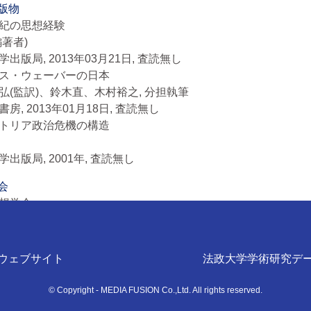
出版物
０世紀の思想経験
編著者)
出版局, 2013年03月21日, 査読無し
ックス・ウェーバーの日本
弘(監訳)、鈴木直、木村裕之, 分担執筆
房, 2013年01月18日, 査読無し
ーストリア政治危機の構造
出版局, 2001年, 査読無し
会
政治思想学会
日本政治学会
ウェブサイト
法政大学学術研究デ
© Copyright - MEDIA FUSION Co.,Ltd. All rights reserved.