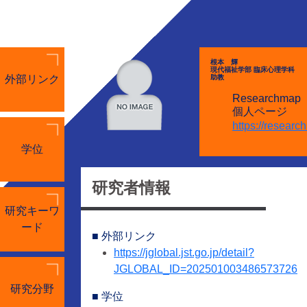
根本 輝
現代福祉学部 臨床心理学科
外部リンク
助教
Researchmap
個人ページ
https://researc
学位
研究者情報
研究キーワ
ード
■ 外部リンク
https://jglobal.jst.go.jp/detail?
JGLOBAL_ID=202501003486573726
研究分野
■ 学位