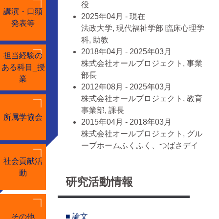
役
講演・口頭
2025年04月 - 現在
発表等
法政大学, 現代福祉学部 臨床心理学
科, 助教
2018年04月 - 2025年03月
担当経験の
株式会社オールプロジェクト, 事業
ある科目_授
部長
業
2012年08月 - 2025年03月
株式会社オールプロジェクト, 教育
事業部, 課長
所属学協会
2015年04月 - 2018年03月
株式会社オールプロジェクト, グル
ープホームふくふく、つばさデイ
サービスセンターえがお, 管理者兼
社会貢献活
介護支援専門員
動
研究活動情報
すべて表示する
■ 学歴
2018年04月 - 2024年03月, 法政大
■ 論文
その他