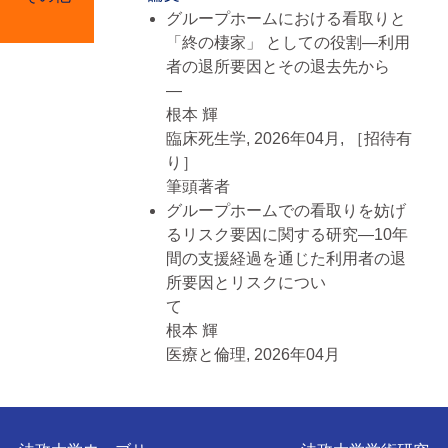
学大学院, 人間社会研究科, 人間福
グループホームにおける看取りと
祉専攻 博士後期課程
「終の棲家」 としての役割―利用
2012年04月 - 2015年03月, 法政大
者の退所要因とその退去先から
学大学院, 人間社会研究科, 福祉社
―
会専攻
根本 輝
臨床死生学, 2026年04月,
［招待有
■ 委員歴
り］
2024年04月 - 現在
筆頭著者
運営委員, 関東医学哲学・倫理学会
グループホームでの看取りを妨げ
2020年04月 - 2025年03月
るリスク要因に関する研究―10年
アドバイザー, 認知症介護家族ネッ
間の支援経過を通じた利用者の退
トワーク
所要因とリスクについ
2013年04月 - 2017年03月
て
委員, 君津市障害者自立支援協議会
根本 輝
就労支援部会
医療と倫理, 2026年04月
筆頭著者
認知症対応型通所介護における共
用型と単独型の比較研究 : 両者の運