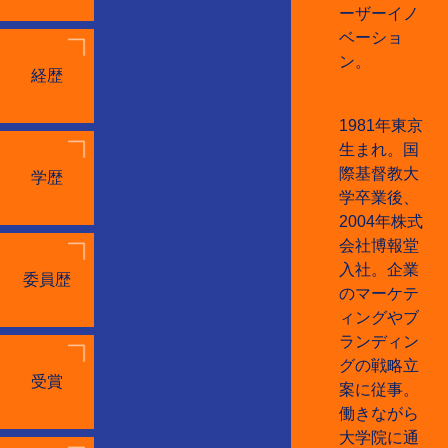
ーザーイノ
ベーショ
ン。
経歴
1981年東京
生まれ。国
際基督教大
学歴
学卒業後、
2004年株式
会社博報堂
入社。企業
委員歴
のマーケテ
ィングやブ
ランディン
グの戦略立
受賞
案に従事。
働きながら
大学院に通