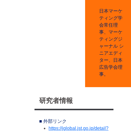
日本マーケ
ティング学
会常任理
事、マーケ
ティングジ
ャーナル シ
ニアエディ
ター、日本
広告学会理
事。
研究者情報
■ 外部リンク
https://jglobal.jst.go.jp/detail?