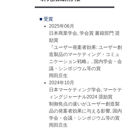
2019年04月 - 2022年03月, 私立 法
政大学大学院, 経営学研究科（博士
後期課程）
■ 受賞
2017年04月 - 2019年03月, 私立 法
2025年06月
政大学大学院, 経営学研究科（修
日本商業学会, 学会賞 書籍部門 奨
士）
励賞
1999年04月 - 2004年03月, 私立 国
『ユーザー発案者効果: ユーザー創
際基督教大学, 教養学部, 教育学専
造製品のマーケティング・コミュ
攻（教養学士）
ニケーション戦略』, 国内学会・会
議・シンポジウム等の賞
■ 委員歴
岡田庄生
2025年04月 - 現在
2024年10月
ジャーナル編集委員 シニアエディ
日本マーケティング学会, マーケテ
ター, 日本マーケティング学会
ィングジャーナル2024 奨励賞
2023年05月 - 現在
制御焦点の違いがユーザー創造製
常任理事 企画運営委員, 日本マーケ
品の発案者効果に与える影響, 国内
ティング学会
学会・会議・シンポジウム等の賞
2019年04月 - 現在
岡田庄生
サロン委員会, 日本マーケティング