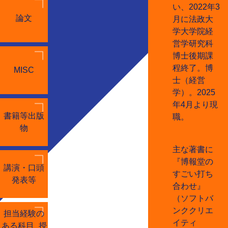
い、2022年3
論文
月に法政大
学大学院経
営学研究科
博士後期課
程終了。博
MISC
士（経営
学）。2025
年4月より現
書籍等出版
職。
物
主な著書に
『博報堂の
講演・口頭
すごい打ち
発表等
合わせ』
（ソフトバ
ンククリエ
担当経験の
イティ
ある科目_授