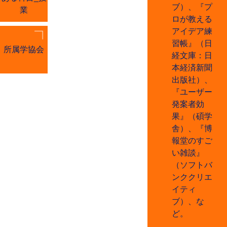
ブ）、『プ
業
ロが教える
アイデア練
習帳』（日
所属学協会
経文庫：日
本経済新聞
出版社）、
『ユーザー
発案者効
果』（碩学
舎）、『博
報堂のすご
い雑談』
（ソフトバ
ンククリエ
イティ
ブ）、な
ど。