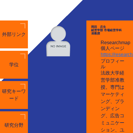
岡田 庄生
経営学部 市場経営学科
外部リンク
准教授
Researchmap
個人ページ
https://resear
プロフィー
学位
ル
法政大学経
営学部准教
授。専門は
研究キーワ
マーケティ
ード
ング、ブラ
ンディン
グ、広告コ
ミュニケー
研究分野
ション、ユ