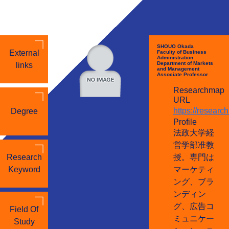
SHOUO Okada
External
Faculty of Business
Administration
Department of Markets
links
and Management
Associate Professor
Researchmap
URL
https://resear
Degree
Profile
法政大学経
営学部准教
Research
授。専門は
Keyword
マーケティ
ング、ブラ
ンディン
グ、広告コ
Field Of
ミュニケー
Study