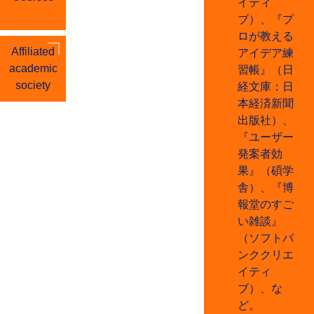
イティ
ブ）、『プ
ロが教える
Affiliated
アイデア練
academic
習帳』（日
society
経文庫：日
本経済新聞
出版社）、
『ユーザー
発案者効
果』（碩学
舎）、『博
報堂のすご
い雑談』
（ソフトバ
ンククリエ
イティ
ブ）、な
ど。