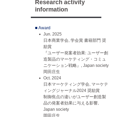
Research activity
Entrepreneurship, 客員教授
information
View All
■ Educational Background
Apr. 2019 - Mar. 2022, 私立 法政大
■ Award
学大学院, 経営学研究科（博士後期
Jun. 2025
課程）
日本商業学会, 学会賞 書籍部門 奨
Apr. 2017 - Mar. 2019, 私立 法政大
励賞
学大学院, 経営学研究科（修士）
『ユーザー発案者効果: ユーザー創
Apr. 1999 - Mar. 2004, 私立 国際基
造製品のマーケティング・コミュ
督教大学, 教養学部, 教育学専攻
ニケーション戦略』, Japan society
（教養学士）
岡田庄生
Oct. 2024
■ Member History
日本マーケティング学会, マーケテ
Apr. 2025 - Present
ィングジャーナル2024 奨励賞
ジャーナル編集委員 シニアエディ
制御焦点の違いがユーザー創造製
ター, 日本マーケティング学会
品の発案者効果に与える影響,
May 2023 - Present
Japan society
常任理事 企画運営委員, 日本マーケ
岡田庄生
ティング学会