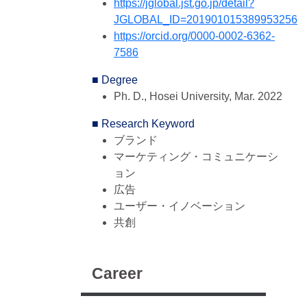
https://jglobal.jst.go.jp/detail?
JGLOBAL_ID=201901015389953256
https://orcid.org/0000-0002-6362-
7586
■ Degree
Ph. D., Hosei University, Mar. 2022
■ Research Keyword
ブランド
マーケティング・コミュニケーシ
ョン
広告
ユーザー・イノベーション
共創
■ Field Of Study
Humanities & social sciences,
Career
Commerce
Humanities & social sciences,