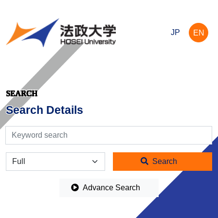
JP
EN
SEARCH
Search Details
検索
全体
Search
Advance Search