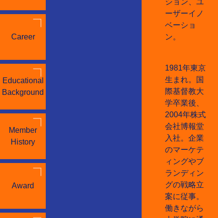
ション、ユ
ーザーイノ
ベーショ
Career
ン。
1981年東京
生まれ。国
Educational
際基督教大
Background
学卒業後、
2004年株式
会社博報堂
Member
入社。企業
History
のマーケテ
ィングやブ
ランディン
グの戦略立
Award
案に従事。
働きながら