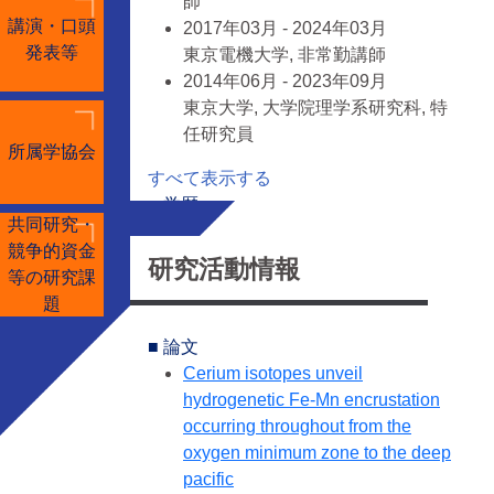
師
講演・口頭
2017年03月 - 2024年03月
発表等
東京電機大学, 非常勤講師
2014年06月 - 2023年09月
東京大学, 大学院理学系研究科, 特
任研究員
所属学協会
すべて表示する
■ 学歴
共同研究・
2003年04月 - 2006年03月, 広島大
競争的資金
学, 大学院理学研究科, 化学専攻
研究活動情報
等の研究課
2001年04月 - 2003年03月, 広島大
題
学, 大学院理学研究科, 化学専攻
1997年04月 - 2001年03月, 広島大
■ 論文
学, 理学部, 化学科
Cerium isotopes unveil
hydrogenetic Fe-Mn encrustation
occurring throughout from the
oxygen minimum zone to the deep
pacific