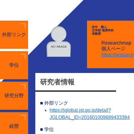
田中 雅人
文学部 地理学科
外部リンク
准教授
Researchmap
個人ページ
https://resear
学位
研究者情報
研究分野
■ 外部リンク
https://jglobal.jst.go.jp/detail?
JGLOBAL_ID=201601009689433384
経歴
■ 学位