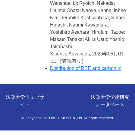
Wenshuai Li; Ryoichi Nakada;
Hajime Obata; Naoya Kanna; Inhee
Kim; Teruhiko Kashiwabara; Kotaro
Higashi; Naomi Kawamura;
Yoshihiro Asahara; Hirofumi Tazoe;
Masato Tanaka; Akira Usui; Yoshio
Takahashi
Science Advances, 2026年05月01
日,
［査読有り］
Distribution of REE and carbon in
apatite of fish debris in REE-rich,
deep-sea mud from the Minami-
Torishima area, southeastern Japan
法政大学ウェブサ
Terumi Ejima; Yoshiaki Kon;
法政大学学術研究
イト
Mihoko Hoshino; Sanematsu
データベース
Kenzo; Daisuke Araoka; Noriyuki
© Copyright - MEDIA FUSION Co.,Ltd. All rights reserved.
Saitou; Chihiro Fukuda; Ayu
Takemoto; Masato Tanaka; Yoshio
Takahashi; Shigenori Kawano;