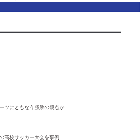
2014年04月 - 2016年03月, 北海道大学, 大学院教育学院
修士課程
2010年04月 - 2014年03月, 北海道大学, 教育学部
接続
応
ーツにともなう勝敗の観点か
の高校サッカー大会を事例