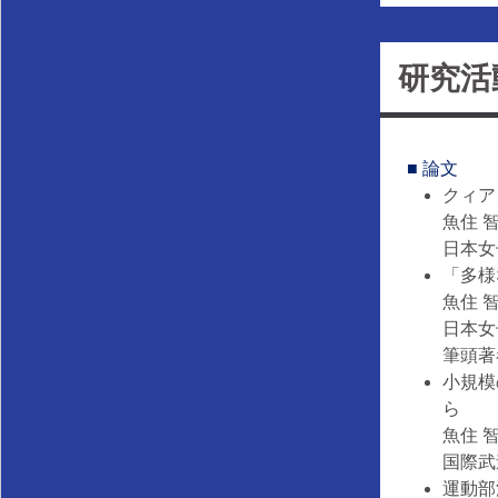
研究活
■ 論文
ク
魚住 
日本女
「
魚住 智
日本女
筆頭著
小規模
魚住 
国際武道
運動部