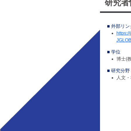
研究者
■ 外部リン
https://
JGLOB
■ 学位
博士(教
■ 研究分野
人文・