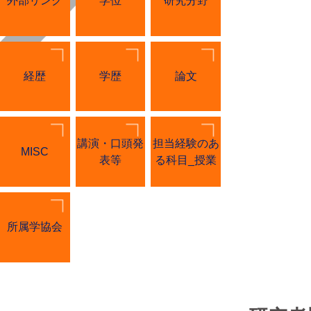
外部リンク
学位
研究分野
経歴
学歴
論文
講演・口頭発
担当経験のあ
MISC
表等
る科目_授業
所属学協会