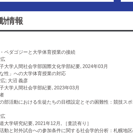
動情報
ィア・ペダゴジーと大学体育授業の
智広
子大学人間社会学部国際文化学部紀要, 2024年03月
多様な性」への大学体育授業の対
広; 大沼 義彦
子大学人間社会学部紀要, 2023年03月
者
の部活動における生徒たちの目標設定とその困難性：競技スポ
ら
智広
大学研究紀要, 2021年12月,
［査読有り］
活動と対外試合への参加条件に関する社会学的分析：札幌地区