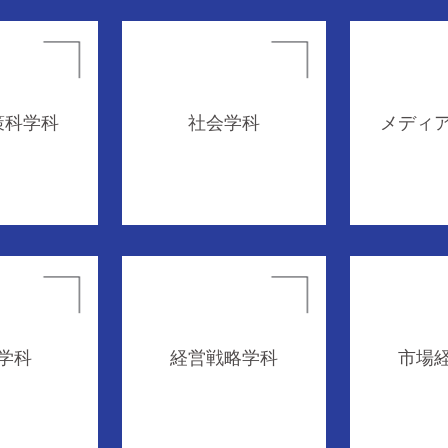
策科学科
社会学科
メディ
学科
経営戦略学科
市場