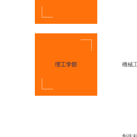
理工学部
機械
創生